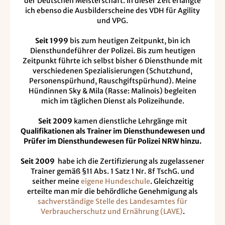
der Deutschen Meisterschaft. In dieser Zeit erlangte
ich ebenso die Ausbilderscheine des VDH für Agility
und VPG.
Seit 1999
bis zum heutigen Zeitpunkt, bin ich
Diensthundeführer der Polizei. Bis zum heutigen
Zeitpunkt führte ich selbst bisher 6 Diensthunde mit
verschiedenen Spezialisierungen (Schutzhund,
Personenspürhund, Rauschgiftspürhund). Meine
Hündinnen Sky & Mila (Rasse: Malinois) begleiten
mich im täglichen Dienst als Polizeihunde.
Seit 2009
kamen dienstliche Lehrgänge mit
Qualifikationen als Trainer im Diensthundewesen und
Prüfer im Diensthundewesen für Polizei NRW hinzu.
Seit 2009
habe ich die Zertifizierung als zugelassener
Trainer gemäß §11 Abs. 1 Satz 1 Nr. 8f TschG. und
seither meine
eigene Hundeschule
. Gleichzeitig
erteilte man mir die behördliche Genehmigung als
sachverständige Stelle des Landesamtes für
Verbraucherschutz und Ernährung (LAVE)
.