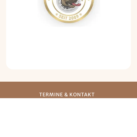
TERMINE & KONTAKT
Telefon: 0172/9000860
E-Mail: info@der-hundecoach.de
ANSCHRIFT
Ransberg 14 A
41751 Viersen